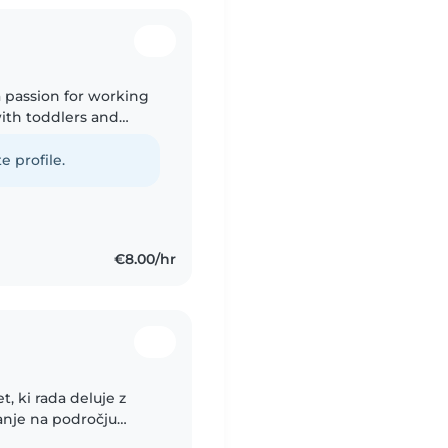
a passion for working
with toddlers and
them with drawing,
e profile.
€8.00/hr
t, ki rada deluje z
vanje na področju
oča, da sem