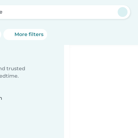
je
More filters
ind trusted
bedtime.
n