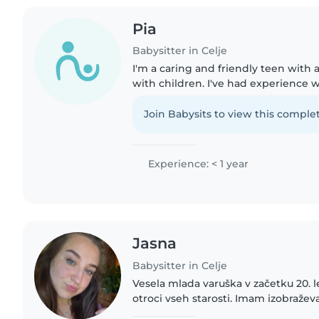
Pia
Babysitter in Celje
I'm a caring and friendly teen with 
with children. I've had experience 
preschoolers, and I love engaging 
reading, music,..
Join Babysits to view this complet
Experience: < 1 year
Jasna
Babysitter in Celje
Vesela mlada varuška v začetku 20. le
otroci vseh starosti. Imam izobraže
gostinstva in turizma, kar mi omog