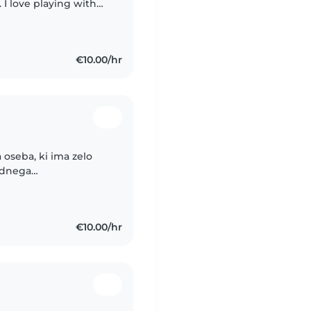
 I love playing with
d helping them learn
€10.00/hr
 oseba, ki ima zelo
rednega
odala v drugo karierno
€10.00/hr