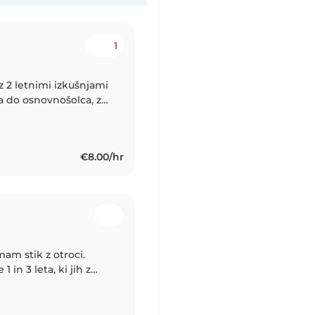
1
z 2 letnimi izkušnjami
ka do osnovnošolca, z
eg splošnih skrbniških
€8.00/hr
mam stik z otroci.
 in 3 leta, ki jih z
n čistim. Peljem