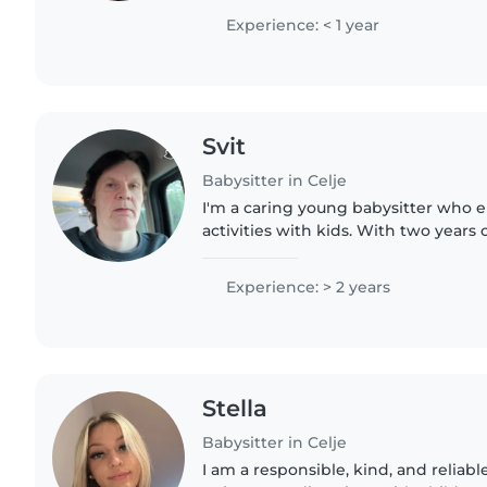
organizirana in potrpežljiva...
Experience: < 1 year
Svit
Babysitter in Celje
I'm a caring young babysitter who e
activities with kids. With two years 
comfortable handling little ones, g
teens. Fluent in both..
Experience: > 2 years
Stella
Babysitter in Celje
I am a responsible, kind, and reliabl