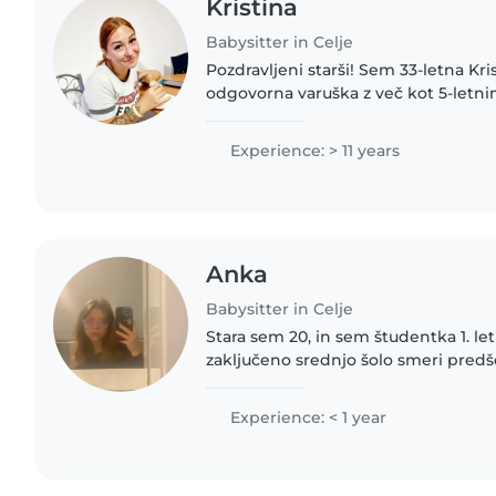
Kristina
Babysitter in Celje
Pozdravljeni starši! Sem 33-letna Kristina, srčna in
odgovorna varuška z več kot 5-letni
aupair v Londonu. Otroci so vedno b
življenja – tudi doma,..
Experience: > 11 years
Anka
Babysitter in Celje
Stara sem 20, in sem študentka 1. le
zaključeno srednjo šolo smeri predšo
katere imam veliko izkušenj pri del
otroki.
Experience: < 1 year