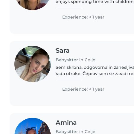
enjoys spending time with children.
them, doing creative activities, an
and develop..
Experience: < 1 year
Sara
Babysitter in Celje
Sem skrbna, odgovorna in zanesljiva
rada otroke. Čeprav sem se zaradi 
profesionalnega treniranja športa p
smer, me čuvanje in skrb..
Experience: < 1 year
Amina
Babysitter in Celje