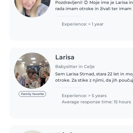
Pozdravljeni! 😊 Moje ime je Larisa in sem stara 19 let. Zelo
rada imam otroke in živali ter imam
obojih. Ker prihajam iz velike druži
nog navajena..
Experience: < 1 year
Larisa
Babysitter in Celje
Sem Larisa Strnad, stara 22 let in mo
otroke. Za stike z njimi, da jih pouč
omogočim varen prostor tako čustve
sem njihova opora in..
Family favorite
Experience: > 5 years
Average response time: 15 hours