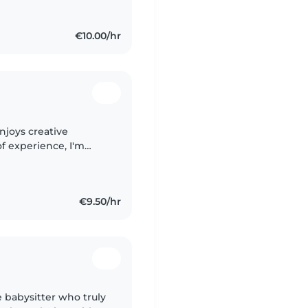
€10.00/hr
njoys creative
of experience, I'm
rade-schoolers, and
€9.50/hr
e babysitter who truly