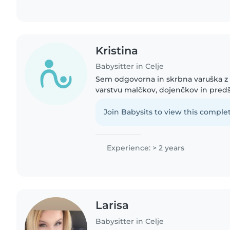
Kristina
Babysitter in Celje
Sem odgovorna in skrbna varuška z 
varstvu malčkov, dojenčkov in predš
se znajdem tudi s hišnimi ljubljenčki
gospodinjskih opravilih..
Join Babysits to view this complet
Experience: > 2 years
Larisa
Babysitter in Celje