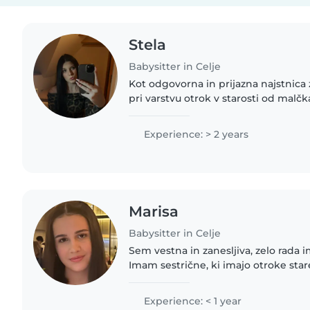
Stela
Babysitter in Celje
Kot odgovorna in prijazna najstnica 
pri varstvu otrok v starosti od malč
veseljem skrbim za vaše otroke. Pol
opravil,..
Experience: > 2 years
Marisa
Babysitter in Celje
Sem vestna in zanesljiva, zelo rada i
Imam sestrične, ki imajo otroke stare 1
veseljem pazim. Lahko tudi kuham i
otroke na igrala..
Experience: < 1 year