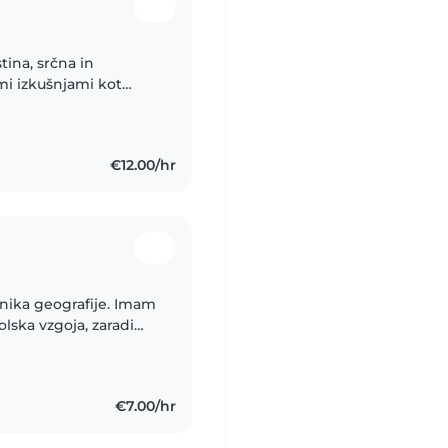
mi izkušnjami kot
ili del mojega
€12.00/hr
tnika geografije. Imam
lska vzgoja, zaradi
u z predšolskimi
€7.00/hr