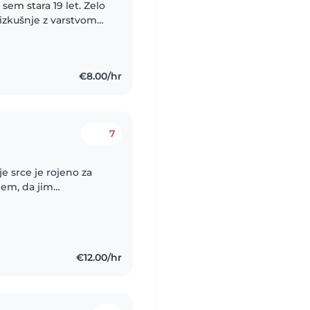
 izkušnje z varstvom
ne, sem že od malih
€8.00/hr
7
je srce je rojeno za
ujem, da jim
no kot fizično, da
€12.00/hr