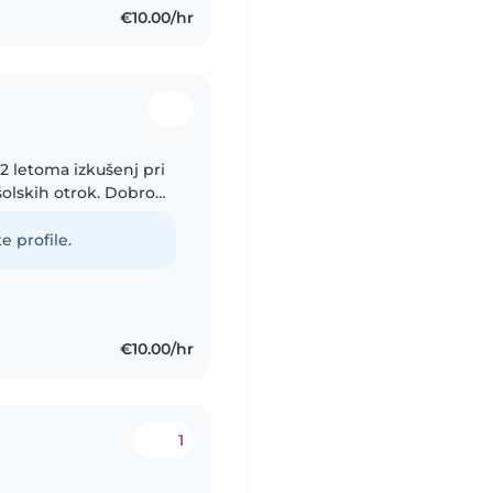
€10.00/hr
2 letoma izkušenj pri
olskih otrok. Dobro
, pri kuhanju,
e profile.
€10.00/hr
1