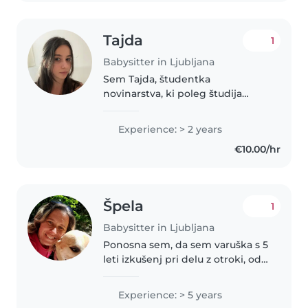
Obožujem..
Tajda
1
Babysitter in Ljubljana
Sem Tajda, študentka
novinarstva, ki poleg študija
pogosto čuvam otroke,
sodelujem na otroških
Experience: > 2 years
animacijah, gledaliških igrah,
€10.00/hr
hodim v naravo ter se ukvarjam s
pilatesom. Sem ustvarjalna,..
Špela
1
Babysitter in Ljubljana
Ponosna sem, da sem varuška s 5
leti izkušenj pri delu z otroki, od
dojenčkov do osnovnošolcev.
Kot starša dveh otrok razumem
Experience: > 5 years
potrebe družin. Specialna in