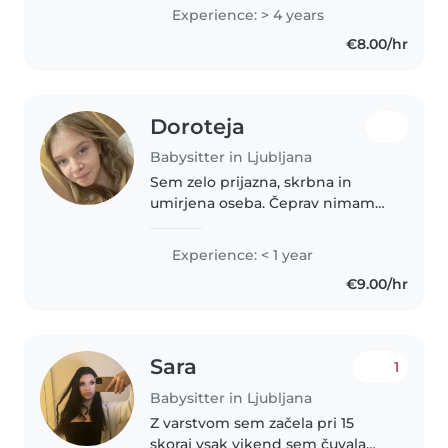
natančnost, potrpežljivost in
Experience: > 4 years
radovednost – lastnosti, ki jih z
€8.00/hr
veseljem prenašam tudi v delo z
otroki. Že..
Doroteja
Babysitter in Ljubljana
Sem zelo prijazna, skrbna in
umirjena oseba. Čeprav nimam
praktičnih izkušenj z varovanjem
otrok, sem pripravljena to nalogo
Experience: < 1 year
opraviti z vso predanostjo. Imam
€9.00/hr
pa mlajšo sestro zato..
Sara
1
Babysitter in Ljubljana
Z varstvom sem začela pri 15
skoraj vsak vikend sem čuvala