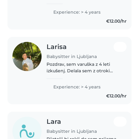
otrok. 2 leti in pol nazaj sem
odprla svoj s.p za varstvo otrok.
Experience: > 4 years
Izkušnje imam z dojenčki pa vse
€12.00/hr
do šolo-obveznih otrok...
Larisa
Babysitter in Ljubljana
Pozdrav, sem varuška z 4 leti
izkušenj. Delala sem z otroki
vseh starosti, od dojenčka do
najstnika, in imam certifikat za
Experience: > 4 years
prvo pomoč. Govorim
€12.00/hr
slovenščino in bosanščino.
Radost me..
Lara
Babysitter in Ljubljana
Pijatelji bi rekli da sem prijazna