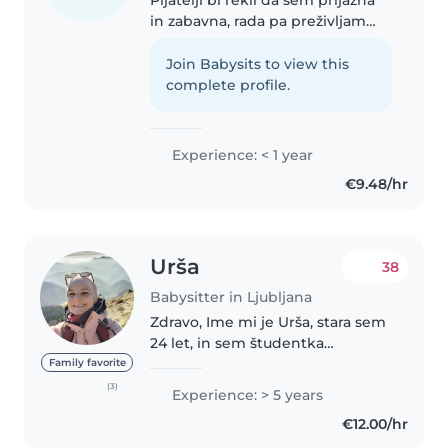
in zabavna, rada pa preživljam
čas z otroci in živalmi. Začela sem
delati v vrtcu kjer bom delala vse
Join Babysits to view this
skupaj 10dni, da dobim izkušnje.
complete profile.
Športi mi..
Experience: < 1 year
€9.48/hr
Urša
38
Babysitter in Ljubljana
Zdravo, Ime mi je Urša, stara sem
24 let, in sem študentka
magistrskega študija Specialne
Family favorite
in rehabilitacijske pedagogike
(3)
Experience: > 5 years
na Univerzi v Ljubljani. Sem
€12.00/hr
nasmejana in polna energije.