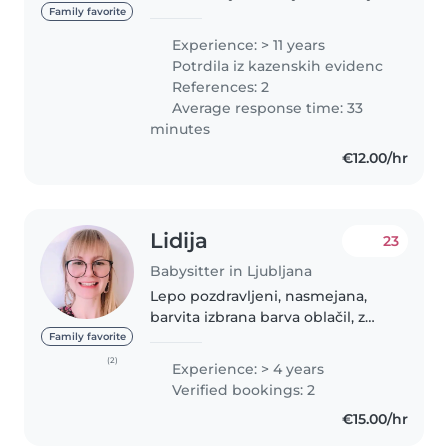
ime je Dunja, stara sem 53 let. Že
Family favorite
od mladih let me spremlja
Experience: > 11 years
ljubezen do otrok – najprej kot
Potrdila iz kazenskih evidenc
varuška, kasneje pa kot..
References: 2
Average response time: 33
minutes
€12.00/hr
Lidija
23
Babysitter in Ljubljana
Lepo pozdravljeni, nasmejana,
barvita izbrana barva oblačil, z
očalmi in blond dolgimi lasmi. ☺️
Family favorite
Zraven študija je zame kvalitetno
(2)
Experience: > 4 years
preživljen čas v obliki pomoči
Verified bookings: 2
otrokom pri prepoznavanju..
€15.00/hr