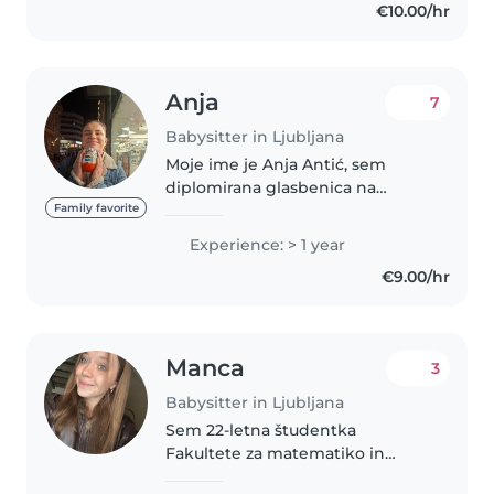
€10.00/hr
rehabilitacijska pedagoginja,..
Anja
7
Babysitter in Ljubljana
Moje ime je Anja Antić, sem
diplomirana glasbenica na
Akademiji za glasbo v Ljubljani.
Family favorite
Jeseni začenjam magistrski
Experience: > 1 year
študij na smeru IPP
€9.00/hr
(inštrumentalna in pevska
pedagogika). Prihajam..
Manca
3
Babysitter in Ljubljana
Sem 22-letna študentka
Fakultete za matematiko in
fiziko, kjer me odlikuje