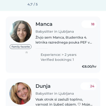
4,7 / 5
Manca
18
Babysitter in Ljubljana
Živjo sem Manca, študentka 4.
letnika razrednega pouka PEF v
Ljubljani. Živim v Ljublani. Veseli
Family favorite
me delo z otroki. Rada imam
(1)
Experience: > 2 years
kužke, še posebej svojo kužico.
Verified bookings: 1
Iščem občasno delo pri..
€8.00/hr
Dunja
24
Babysitter in Ljubljana
Vsak otrok si zasluži toplino,
varnost in ljubeč objem. 🤍 Moje