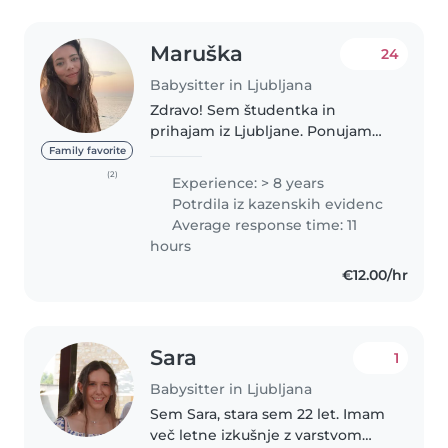
Maruška
24
Babysitter in Ljubljana
Zdravo! Sem študentka in
prihajam iz Ljubljane. Ponujam
varstvo otrok na vašem domu v
Family favorite
Ljubljani. Za mano je sedem let
(2)
Experience: > 8 years
izkušenj varstva otrok različnih
Potrdila iz kazenskih evidenc
starosti, od malčkov do
Average response time: 11
najstnikov...
hours
€12.00/hr
Sara
1
Babysitter in Ljubljana
Sem Sara, stara sem 22 let. Imam
več letne izkušnje z varstvom