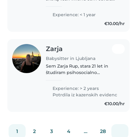
svojo sestrico, moje bratrance,
sestrične in sosedove otroke. Je
Experience: < 1 year
res da nimam izpita ampak me
€10.00/hr
lahko mami vozi kamorkoli
kadarkoli...
Zarja
Babysitter in Ljubljana
Sem Zarja Rup, stara 21 let in
študiram psihosocialno
svetovanje. Zelo rada imam
otroke in delo z njimi. Občasno
Experience: > 2 years
delam tudi v vrtcu in v animaciji
Potrdila iz kazenskih evidenc
otrok na rojstnih dnevih. Sebe
€10.00/hr
bi..
1
2
3
4
...
28