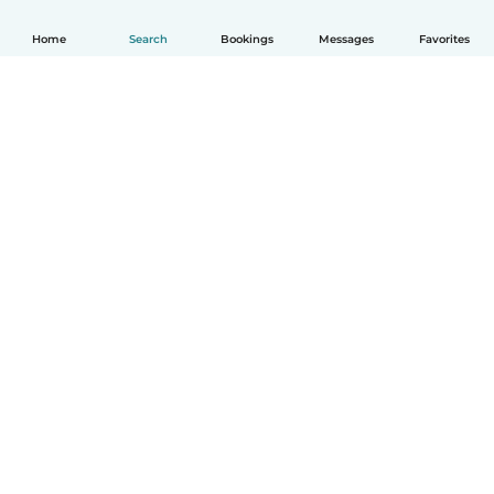
Home
Search
Bookings
Messages
Favorites
English
How it works
Help
Terms & Privacy
Pricing
Company details
Babysits for Work
Community standards
© Babysits B.V.