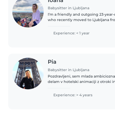
Ioana
Babysitter in Ljubljana
I’m a friendly and outgoing 23-yea
who recently moved to Ljubljana fr
Having lived in several countries thr
become very adaptable..
Experience: < 1 year
Pia
Babysitter in Ljubljana
Pozdravljeni, sem mlada ambiciozna 
delam v hotelski animaciji z otroki i
preživela v Italiji kot au pair, kjer s
stara..
Experience: > 4 years