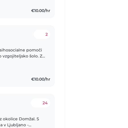
€10.00/hr
2
psihosocialne pomoči
vzgojiteljsko šolo. Z
am, razumem ter
€10.00/hr
24
iz okolice Domžal. S
a v Ljubljano -