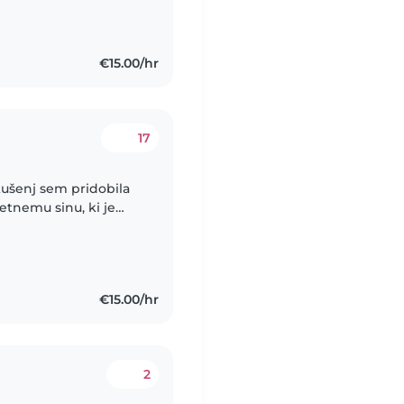
vzgojiteljice,
€15.00/hr
17
etnemu sinu, ki je
n samosvojim smislom
€15.00/hr
2