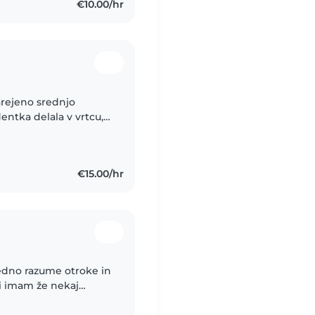
€10.00/hr
arejeno srednjo
dentka delala v vrtcu,
valka fantku s
€15.00/hr
vedno razume otroke in
ti imam že nekaj
olskih otrok. Poleg