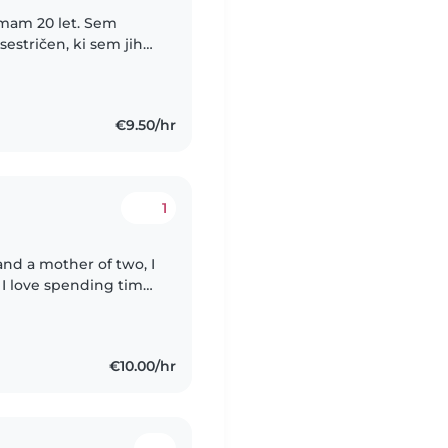
Imam 20 let. Sem
sestričen, ki sem jih
troka že pri 2
€9.50/hr
1
nd a mother of two, I
 I love spending time
ational activities, and
€10.00/hr