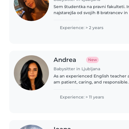
Sem študentka na pravni fakulteti. 
najstarejša od svojih 8 bratrancev in 
čuvala od 12 leta naprej. Pazila sem o
družinah in nikoli..
Experience: > 2 years
Andrea
New
Babysitter in Ljubljana
As an experienced English teacher a
am patient, caring, and responsible.
with children, creating fun and educ
making..
Experience: > 11 years