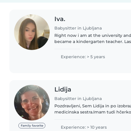
Iva.
Babysitter in Ljubljana
Right now i am at the university an
became a kindergarten teacher. Last
school in Ljubljana also for kinderg
year i have been..
Experience: > 5 years
Lidija
Babysitter in Ljubljana
Pozdravljeni, Sem Lidija in po izobrazbi dip.fizioterapevt in
medicinska sestra.Imam tudi hčerko 
komunikativna,prijazna,srčns in ob
rada se..
Family favorite
Experience: > 10 years