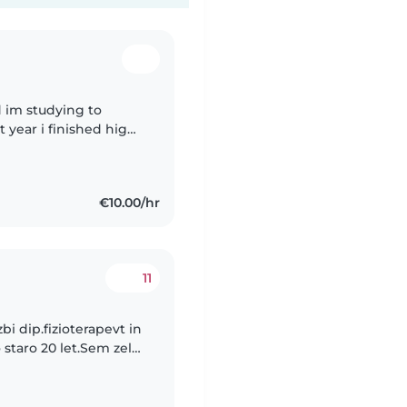
d im studying to
 year i finished high
arten teacher. Every
€10.00/hr
11
staro 20 let.Sem zelo
ožujem otroke.Zelo