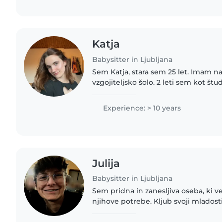
Katja
Babysitter in Ljubljana
Sem Katja, stara sem 25 let. Imam n
vzgojiteljsko šolo. 2 leti sem kot štu
sedaj pa sem v osnovni šoli spremlje
sladkorno boleznijo...
Experience: > 10 years
Julija
Babysitter in Ljubljana
Sem pridna in zanesljiva oseba, ki 
njihove potrebe. Kljub svoji mlados
izkušenj z varstvom predšolskih in š