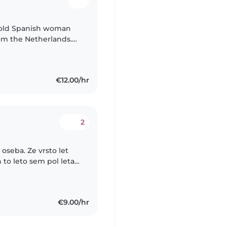
r-old Spanish woman
om the Netherlands.
oughout my life, I’ve
€12.00/hr
2
oseba. Ze vrsto let
n to leto sem pol leta
em skrbela za 2 otroka
€9.00/hr