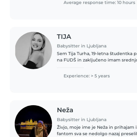
Average response time: 10 hours
TIJA
Babysitter in Ljubljana
Sem Tija Turha, 19-letna študentka 
na FUDŠ in zaključeno imam srednjo 
otroki z veseljem delam, jih posluš
spodbujam pri igri..
Experience: > 5 years
Neža
Babysitter in Ljubljana
Živjo, moje ime je Neža in prihajam 
fantom sva se nedolgo nazaj preselil