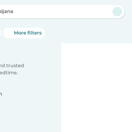
bljana
More filters
ind trusted
bedtime.
n