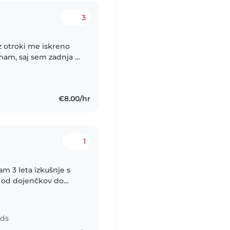
3
 z otroki me iskreno
imam, saj sem zadnja 3
lovala pri taboru v
€8.00/hr
1
am 3 leta izkušnje s
, od dojenčkov do
lo z otroki z posebnimi
nds