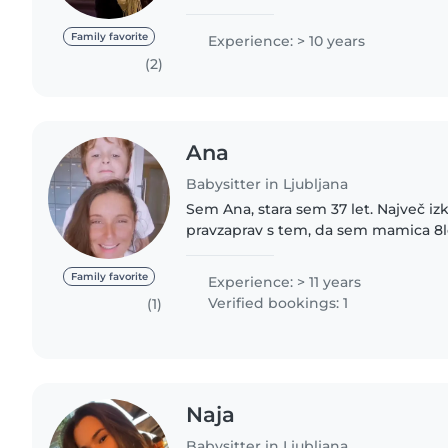
Vižmarje. Po poklicu sem pomočnica 
trenutno pa študiram..
Family favorite
Experience: > 10 years
(2)
Ana
Babysitter in Ljubljana
Sem Ana, stara sem 37 let. Največ izkušenj sem pridobila
pravzaprav s tem, da sem mamica 8l
brihtna glavica z veliko energije i
pri vseh zadevah,..
Family favorite
Experience: > 11 years
Verified bookings: 1
(1)
Naja
Babysitter in Ljubljana