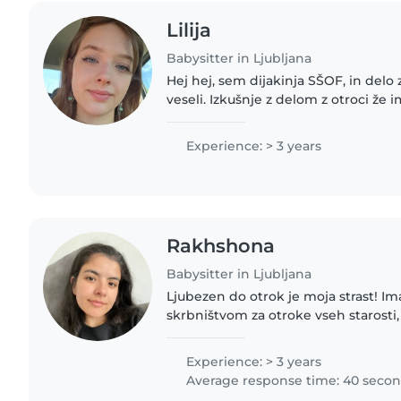
Lilija
Babysitter in Ljubljana
Hej hej, sem dijakinja SŠOF, in delo
veseli. Izkušnje z delom z otroci že 
leta med poletnimi počitnicami sode
sklopu rdečega..
Experience: > 3 years
Rakhshona
Babysitter in Ljubljana
Ljubezen do otrok je moja strast! Im
skrbništvom za otroke vseh starosti
najstnikov. Znan je moj talent za de
potrebami,..
Experience: > 3 years
Average response time: 40 seco