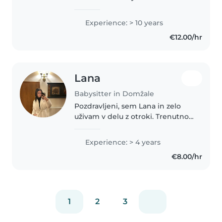
experience in global ( Hong
Kong, Australia and Slovenia). I’m
Experience: > 10 years
an Energetic and enthusiastic
€12.00/hr
kindergarten teacher
committed to..
Lana
Babysitter in Domžale
Pozdravljeni, sem Lana in zelo
uživam v delu z otroki. Trenutno
skrbim za dve deklici, stari 11 in 5
let, poleg tega pa sem tudi sicer
Experience: > 4 years
pogosto v družbi otrok, saj
€8.00/hr
prihajam iz družine,..
1
2
3