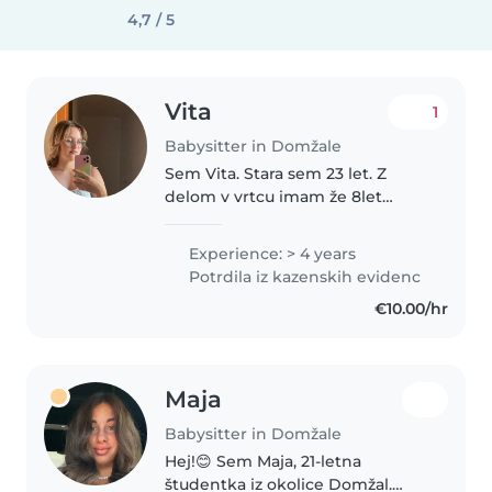
4,7 / 5
Vita
1
Babysitter in Domžale
Sem Vita. Stara sem 23 let. Z
delom v vrtcu imam že 8let
izkušenj. Najprej sem v vrtcu
opravljala redno prakso, nato
Experience: > 4 years
sem 4leta delala preko
Potrdila iz kazenskih evidenc
študentskega servisa, zdaj sem
€10.00/hr
pa že 1 leto..
Maja
Babysitter in Domžale
Hej!😊 Sem Maja, 21-letna
študentka iz okolice Domžal.