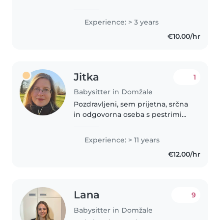
Med poletnimi počitnicami
nudim varstvo otrok na vašem
Experience: > 3 years
domu 👧👦 po dogovoru pa
€10.00/hr
poskrbim tudi za vaše hišne
ljubljenčke. 🐶🐱 Z..
Jitka
1
Babysitter in Domžale
Pozdravljeni, sem prijetna, srčna
in odgovorna oseba s pestrimi
izkušnjami v Sloveniji in tujini.
Poskrbim za vaše otročke, hišo in
Experience: > 11 years
domače ljubljenčke. Sprehodi,
€12.00/hr
igra, domače naloge,..
Lana
9
Babysitter in Domžale