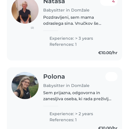
Nataša
4
Babysitter in Domžale
Pozdravljeni, sem mama
odraslega sina. Vnučkov še
(2)
nimam, zato z veseljem nudim
občasno varstvo vašemu malčku,
Experience: > 3 years
če bi si mamica in očka želela
References: 1
vzeti čas zase. Imam 3-letne
€10.00/hr
izkušnje tako..
Polona
Babysitter in Domžale
Sem prijazna, odgovorna in
zanesljiva oseba, ki rada preživlja
čas z otroki. Imam izkušnje z
delom z otroki različnih starosti,
Experience: > 2 years
saj sem več let delala kot
References: 1
asistentka pri otrocih in..
€10.00/hr