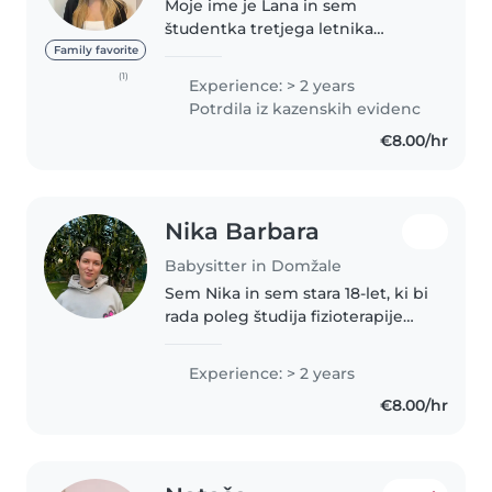
Moje ime je Lana in sem
študentka tretjega letnika
psihoterapije. Sem odgovorna,
Family favorite
zanesljiva, nasmejana in
(1)
Experience: > 2 years
ustvarjalna oseba, ki ima veliko
Potrdila iz kazenskih evidenc
izkušenj pri delu z otroki. V
€8.00/hr
preteklosti..
Nika Barbara
Babysitter in Domžale
Sem Nika in sem stara 18-let, ki bi
rada poleg študija fizioterapije
delala kot varuška. Imam že
nekaj izkušenj z čuvanjem
Experience: > 2 years
mlajših sestric, bratrancev in
€8.00/hr
otrok družinskih prijateljev..