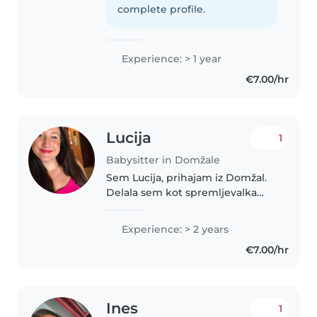
in zabavno okolje, kjer se otroci
complete profile.
dobro počutijo. Rada..
Experience: > 1 year
€7.00/hr
Lucija
1
Babysitter in Domžale
Sem Lucija, prihajam iz Domžal.
Delala sem kot spremljevalka
otrok v vrtcu in šoli z otroci s
posebnimi potrebami. Rada
Experience: > 2 years
deam z otroci, z njimi ustvarjam,
€7.00/hr
jih učim, pomagam pri nalogah..
Ines
1