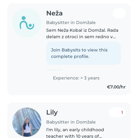
Neža
Babysitter in Domžale
Sem Neža Kobal iz Domžal. Rada
delam z otroci in sem redno v
stiku z njimi- vsak teden
poučujem pri predšolskem
Join Babysits to view this
verouku , učim otroke in jih
complete profile.
zabavam, prisotna sem tudi na
Oratorijih..
Experience: > 3 years
€7.00/hr
Lily
1
Babysitter in Domžale
I’m lily, an early childhood
teacher with 10 years of