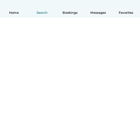
Home
Search
Bookings
Messages
Favorites
English
How it works
Help
Terms & Privacy
Pricing
Company details
Babysits for Work
Community standards
© Babysits B.V.