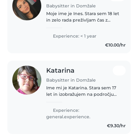
Babysitter in Domžale
Moje ime je Ines. Stara sem 18 let
in zelo rada preživljam čas z
otroki. Sem prijazna, potrpežljiva
in vedno dobre volje. Rada se
Experience: < 1 year
igram, rišem, ustvarjam in
€10.00/hr
poskrbim, da se otroci..
Katarina
Babysitter in Domžale
Ime mi je Katarina. Stara sem 17
let in izobražujem na področju
predšolske vzgoje na programu
izobraževanja odraslih, kjer
Experience:
pridobivam znanje s področja
general.experience.
dela z otroki, njihovega razvoja..
€9.30/hr