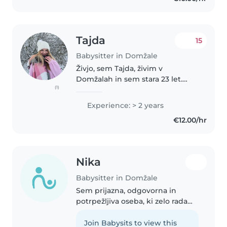
Tajda
15
Babysitter in Domžale
Živjo, sem Tajda, živim v
Domžalah in sem stara 23 let.
(1)
Končano imam srednjo
vzgojiteljsko šolo in pedagoški
Experience: > 2 years
faks, smer predšolska vzgoja. V
€12.00/hr
vrtcu sem najprej delala 3 leta
kot pomočnica,..
Nika
Babysitter in Domžale
Sem prijazna, odgovorna in
potrpežljiva oseba, ki zelo rada
preživlja čas z otroki. Vedno se
trudim ustvariti varno, sproščeno
Join Babysits to view this