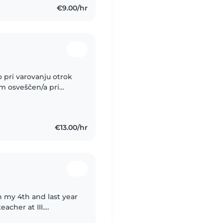
€9.00/hr
 pri varovanju otrok
m osveščen/a pri
avdušuje me branje,
€13.00/hr
in my 4th and last year
eacher at III.
ive and responsible. I