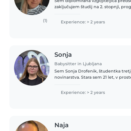
Sem diplomirana vzgojiteljica predšo
zaključujem študij na 2. stopnji, pr
pedagogika na Univerzi na Primorskem. Imam tri 
sestre in mlajšega brata,..
(1)
Experience: > 2 years
Sonja
Babysitter in Ljubljana
Sem Sonja Drofenik, študentka tretj
novinarstva. Stara sem 21 let, v pro
kontrabas. Navajena sem dela z otro
na otroških rojstnih dnevih,..
Experience: > 2 years
Naja