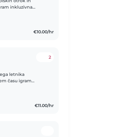
lskih otrok in
ogram inkluzivna
mlajše
€10.00/hr
2
ega letnika
stem času igram
ki, saj sem animatorka
€11.00/hr