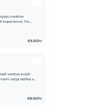
njoys creative
of experience, I'm
rade-schoolers, and
€9.50/hr
adi varstva svojih
 nami večja razlika v
e igram z njimi, jim
€8.00/hr