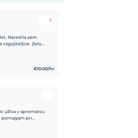
1
let. Naredila sem
vzgojiteljice. Zelo
ustvarjam, se igram...
€10.00/hr
 ki uživa v spremstvu
/a pomagam pri
omoč pri delu in