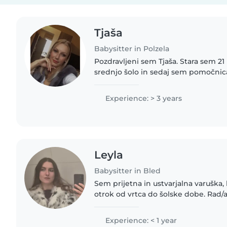
Tjaša
Babysitter in Polzela
Pozdravljeni sem Tjaša. Stara sem 21 
srednjo šolo in sedaj sem pomočnica 
rada preživljam čas z otroci. Z njimi 
Opisala..
Experience: > 3 years
Leyla
Babysitter in Bled
Sem prijetna in ustvarjalna varuška,
otrok od vrtca do šolske dobe. Rad
kuhanju, hišnih opravilih, domači p
zgoščenkah z otroki...
Experience: < 1 year