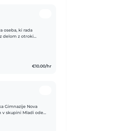
a oseba, ki rada
 z delom z otroki
ala kot asistentka pri
€10.00/hr
ika Gimnazije Nova
m v skupini Mladi oder
olo petje in pevski