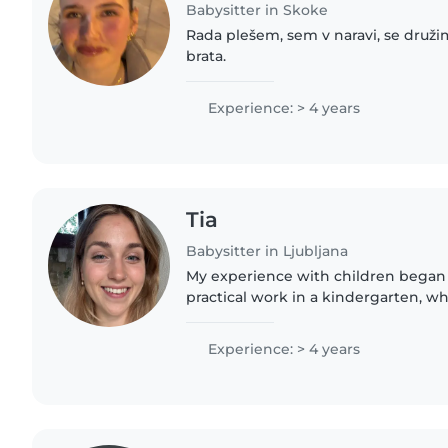
Babysitter in Skoke
Rada plešem, sem v naravi, se družim
brata.
Experience: > 4 years
Tia
Babysitter in Ljubljana
My experience with children began 
practical work in a kindergarten, wh
experience in childcare, creating act
supporting children's..
Experience: > 4 years