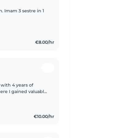
. Imam 3 sestre in 1
€8.00/hr
with 4 years of
ere I gained valuable
ivities, and
€10.00/hr