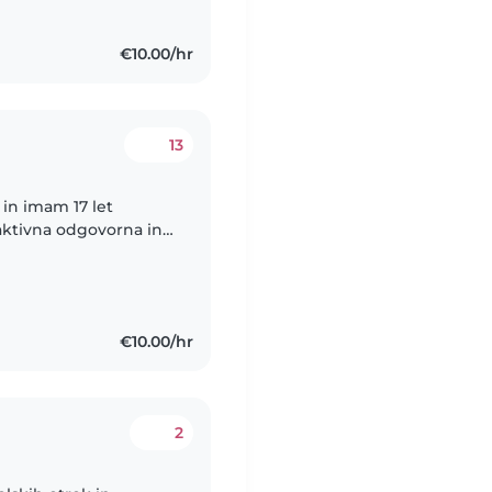
€10.00/hr
13
 in imam 17 let
 aktivna odgovorna in
 otroke. Z veseljem
€10.00/hr
2