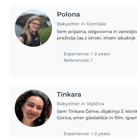
Polona
Babysitter in Domžale
Sem prijazna, odgovorna in zanesljiv
preživlja čas z otroki. Imam izkušnje
različnih starosti, saj sem več let del
otrocih in..
Experience: > 2 years
References: 1
Tinkara
Babysitter in Vojščica
Sem Tinkara Černe, dijakinja 3. letn
Gorica, smer gledališče in film. Igra
AMO v SNG Nova Gorica, obiskujem s
zbor. Imam..
Experience: > 2 years