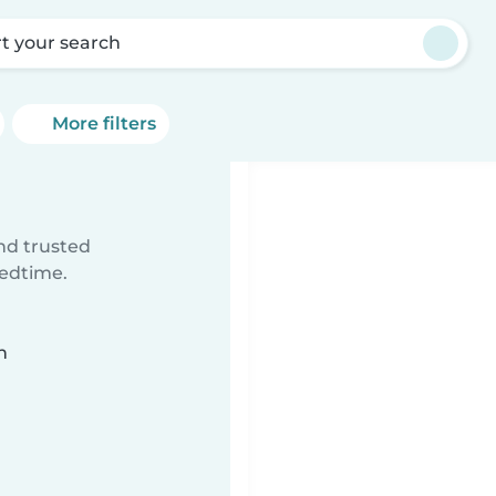
rt your search
More filters
ind trusted
bedtime.
n