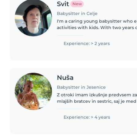
Svit
New
Babysitter in Celje
I'm a caring young babysitter who e
activities with kids. With two years 
comfortable handling little ones, g
teens. Fluent in both..
Experience: > 2 years
Nuša
Babysitter in Jesenice
Z otroki imam izkušnje predvsem zar
mlajših bratcev in sestric, saj je med
letih. Rada preživljam čas z otroki, s
pomagam..
Experience: > 4 years