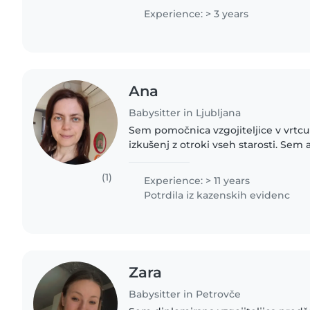
have experience..
Experience: > 3 years
Ana
Babysitter in Ljubljana
Sem pomočnica vzgojiteljice v vrtcu
izkušenj z otroki vseh starosti. Sem
ustvarjalna oseba in imam zelo rada
priskočim na pomoč..
(1)
Experience: > 11 years
Potrdila iz kazenskih evidenc
Zara
Babysitter in Petrovče