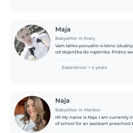
Maja
Babysitter in Kranj
Vam lahko ponudim 4-letno izkušnjo
od dojenčka do najstnika. Pridno se
otroškem razvoju in prve pomoči. N
ustvarjalnost in organiziranje..
Experience: > 4 years
Naja
Babysitter in Maribor
Hi! My name is Naja. I am currently 
of school for an assistant preschool t
gimnazija Maribor. I am caring, creat